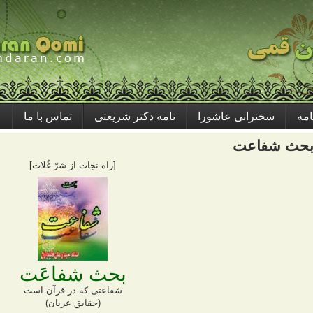
امه
سخنرانی عاشورا
نامه دکتر شریعتی
تماس با ما
حث شفاعت
[راه نجات از شرّ غُلات]
بحث شفاعَت
شفاعتی که در قرآن است
(حقایق عریان)