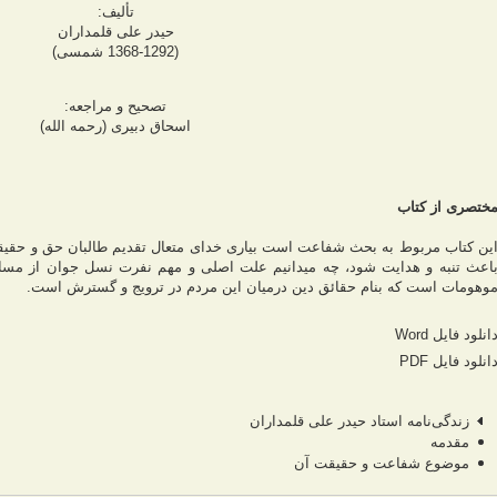
تألیف:
حیدر علی قلمداران
(1368-1292 شمسى)
تصحيح و مراجعه:
اسحاق دبیری (رحمه الله)
ختصرى از كتاب
ين كتاب مربوط به بحث شفاعت است بیاری خدای متعال تقدیم طالبان حق و حقیقت 
اعث تنبه و هدایت شود، چه میدانیم علت اصلی و مهم نفرت نسل جوان از مسا
وهومات است که بنام حقائق دین درمیان این مردم در ترویج و گسترش است.
انلود فایل Word
انلود فایل PDF
زندگی‌نامه استاد حیدر علی قلمداران
مقدمه
موضوع شفاعت و حقیقت آن